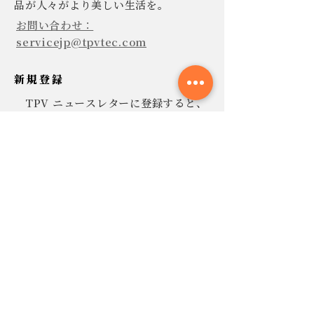
品が人々がより美しい生活を。
お問い合わせ：
servicejp@tpvtec.com
新規登録
TPV ニュースレターに登録すると、
10% 割引きで購入でき、プロモーショ
ンや製品などに関する最新情報を受け
取ることができます。
今すぐ提出
連絡
よくあ
る質問