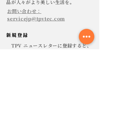
品が人々がより美しい生活を。
お問い合わせ：
servicejp@tpvtec.com
新規登録
TPV ニュースレターに登録すると、
10% 割引きで購入でき、プロモーショ
ンや製品などに関する最新情報を受け
取ることができます。
今すぐ提出
連絡
よくあ
る質問