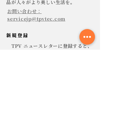
品が人々がより美しい生活を。
お問い合わせ：
servicejp@tpvtec.com
新規登録
TPV ニュースレターに登録すると、
10% 割引きで購入でき、プロモーショ
ンや製品などに関する最新情報を受け
取ることができます。
今すぐ提出
連絡
よくあ
る質問