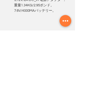
重量1.34KG/2.95ポンド。
7.6V/4000MAバッテリー。
私どもについて
TPV は、20 年以上の経験を持つラ
ップトップ専門メーカーの新しいブラ
ンドです。当社はノートパソコンの研
究開発、生産、販売に注力しており、
お客様の声に耳を傾け、より良いパソ
コンを作り続けています。私たちの製
品が人々がより美しい生活を。
お問い合わせ：
servicejp@tpvtec.com
新規登録