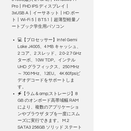
Pro丨FHD IPS ディスプレイ丨
3xUSB A丨イーサネット丨HD ポー
ト丨Wi-Fi 5丨BT5.1丨超薄型軽量ノ
ートブック学生用パソコン
💻︎【プロセッサー】Intel Gemi
Lake J4005、4 MB キャッシュ、
2 コア、2 スレッド、2.0-2.7 GHz
ターボ、10W TDP。インテル
UHD グラフィックス、250 MHz
～ 700 MHz、12EU。 4K 60fpsビ
デオデコードをサポートしま
す。
🗲【ラム＆amp;ストレージ】8
GB のオンボード高帯域幅 RAM
により、複数のアプリケーショ
ンやブラウザ タブを一度にスム
ーズに実行できます。 M.2
SATA3 256GB ソリッド ステート