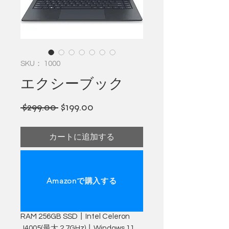
SKU： 1000
エクシーブック
通
セ
 $299.00 
$199.00
常
ー
価
ル
カートに追加する
格
価
格
今すぐ購入
Amazonで購入する
ゼナエロエクシーブック
14.1 インチ ノートパソコン丨8GB
RAM 256GB SSD丨Intel Celeron
J4005(最大 2.7GHz)丨Windows 11