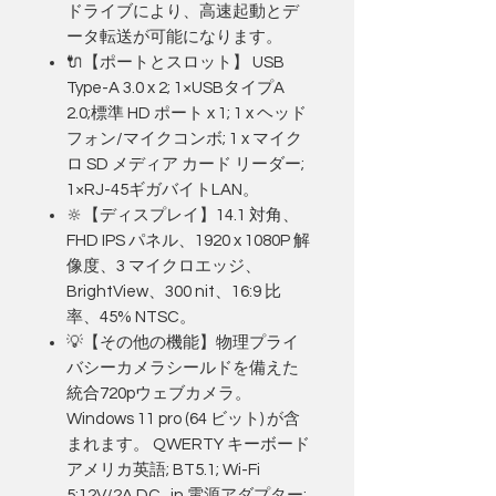
ドライブにより、高速起動とデ
ータ転送が可能になります。
🔌【ポートとスロット】 USB
Type-A 3.0 x 2; 1×USBタイプA
2.0;標準 HD ポート x 1; 1 x ヘッド
フォン/マイクコンボ; 1 x マイク
ロ SD メディア カード リーダー;
1×RJ-45ギガバイトLAN。
🔆【ディスプレイ】14.1 対角、
FHD IPS パネル、1920 x 1080P 解
像度、3 マイクロエッジ、
BrightView、300 nit、16:9 比
率、45% NTSC。
💡【その他の機能】物理プライ
バシーカメラシールドを備えた
統合720pウェブカメラ。
Windows 11 pro (64 ビット) が含
まれます。 QWERTY キーボード
アメリカ英語; BT5.1; Wi-Fi
5;12V/2A DC_in 電源アダプター;