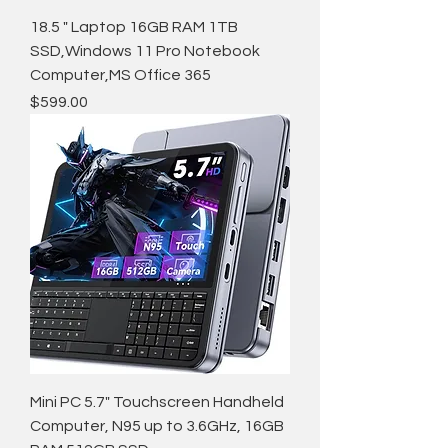
18.5 " Laptop 16GB RAM 1TB
SSD,Windows 11 Pro Notebook
Computer,MS Office 365
価格
$599.00
Mini PC 5.7" Touchscreen Handheld
Computer, N95 up to 3.6GHz, 16GB