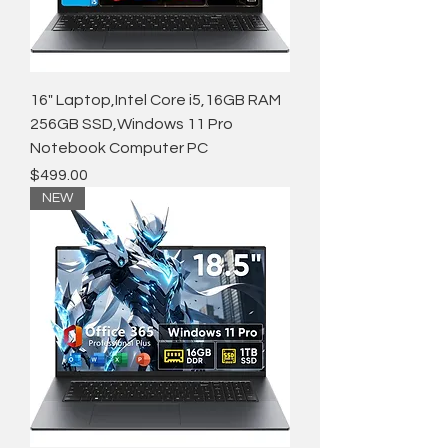
16" Laptop,Intel Core i5,16GB RAM
256GB SSD,Windows 11 Pro
Notebook Computer PC
価格
$499.00
NEW