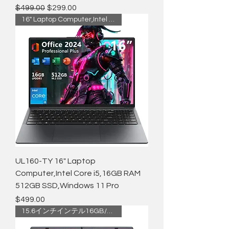
通常価格
セール価格
$499.00
$299.00
16" Laptop Computer,Intel Core
UL160-TY 16" Laptop
Computer,Intel Core i5,16GB RAM
512GB SSD,Windows 11 Pro
価格
$499.00
15.6インチインテル16GB/512GB