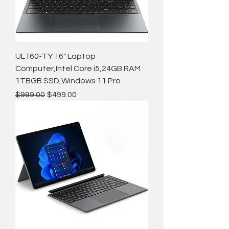
UL160-TY 16" Laptop
Computer,Intel Core i5,24GB RAM
1TBGB SSD,Windows 11 Pro
通常価格
セール価格
$999.00
$499.00