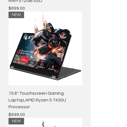
RAM 512GB SSD
価格
$699.00
NEW
15.6" Touchscreen Gaming
Laptop,AMD Ryzen 5 7430U
Processor
価格
$699.00
NEW