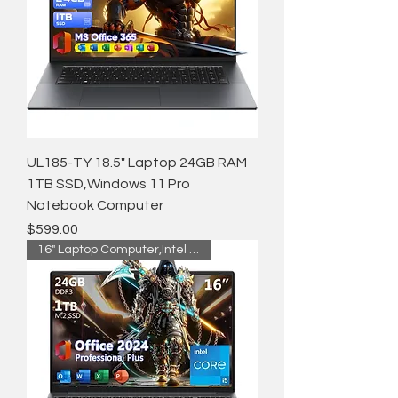
UL185-TY 18.5" Laptop 24GB RAM
1TB SSD,Windows 11 Pro
Notebook Computer
価格
$599.00
16" Laptop Computer,Intel Core