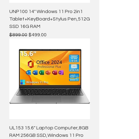
UNP100 14" Windows 11 Pro 2in1
Tablet+KeyBoard+Stylus Pen,512G
SSD 16G RAM
通常価格
セール価格
$899.00
$499.00
UL153 15.6" Laptop Computer,8GB
RAM 256GB SSD,Windows 11 Pro