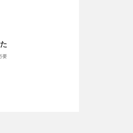
した
必要